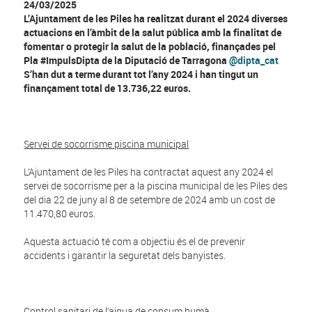
24/03/2025
L’Ajuntament de les Piles ha realitzat durant el 2024 diverses
actuacions en l’àmbit de la salut pública amb la finalitat de
fomentar o protegir la salut de la població, finançades pel
Pla #ImpulsDipta de la Diputació de Tarragona
@dipta_cat
S’han dut a terme durant tot l’any 2024 i han tingut un
finançament total de
13.736,22
euros.
Servei de socorrisme piscina municipal
L’Ajuntament de les Piles ha contractat aquest any 2024 el
servei de socorrisme per a la piscina municipal de les Piles des
del dia 22 de juny al 8 de setembre de 2024 amb un cost de
11.470,80 euros.
Aquesta actuació té com a objectiu és el de prevenir
accidents i garantir la seguretat dels banyistes.
Control sanitari de l’aigua de consum humà