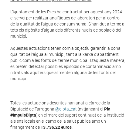
L’Ajuntament de les Piles ha contractat per aquest any 2024
el servei per realitzar analítiques de laboratori per al control
de la qualitat de l’aigua de consum humà. S’han dut a terme a
tots els dipòsits d'aigua dels diferents nuclis de població del
municipi.
Aquestes actuacions tenen com a objectiu garantir la bona
qualitat de l’aigua al municipi, tant a la xarxa d’abastiment
públic com a les fonts del terme municipal. D’aquesta manera,
es pretén detectar possibles episodis de contaminació amb
nitrats als aqüífers que alimenten alguna de les fonts del
municipi.
Totes les actuacions descrites han anat a càrrec de la
Diputació de Tarragona
@dipta_cat
(mitjançant el
Pla
#ImpulsDipta
) en el marc del suport continuat de la institució
als ens locals en el camp de la salut pública amb un
finançament de
13.736,22
euros
.